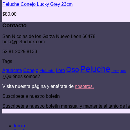
Peluche Conejo Lucky Grey 23cm
$
80.00
Contacto
San Nicolas de los Garza Nuevo Leon 66478
hola@peluchex.com
52 81 2029 8133
Tags
Peluche
Oso
Conejo
Aguacate
Loro
Elefante
Perro
Teo
¿Quiénes somos?
Visita nuestra página y entérate de
nosotros.
Suscribete a nuestro boletin
Suscríbete a nuestro boletín mensual y mantente al tanto de l
Inicio