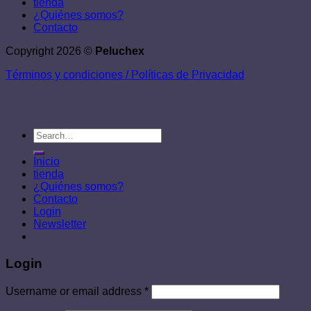
tienda
¿Quiénes somos?
Contacto
Copyright 2026 ©
Peluchex
Términos y condiciones /
Políticas de Privacidad
Search
for:
Inicio
tienda
¿Quiénes somos?
Contacto
Login
Newsletter
Login
Username or email address
*