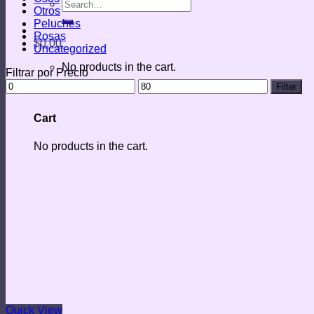
Search
Otros
for:
Peluches
Rosas
$
0.00
Uncategorized
No products in the cart.
Filtrar por Precio
Min
Max
Filter
price
price
Cart
No products in the cart.
Quick View