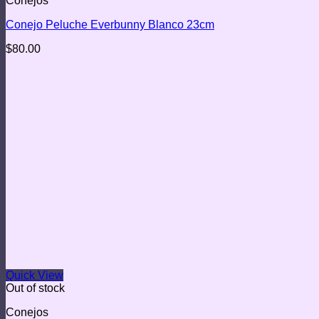
Conejos
Conejo Peluche Everbunny Blanco 23cm
$
80.00
Quick View
Out of stock
Conejos