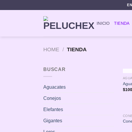
Skip
EN
to
content
INICIO
TIENDA
HOME
/
TIENDA
BUSCAR
AGU
Agua
Aguacates
$
100
Conejos
Elefantes
CON
Gigantes
Cone
Loros