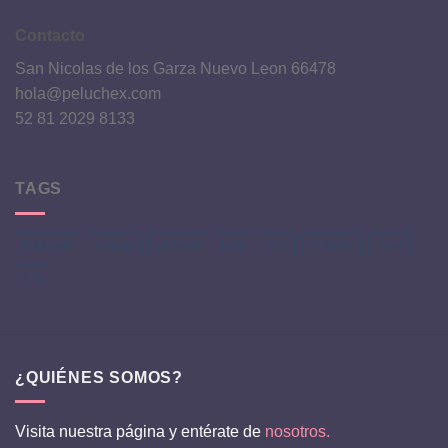
Contacto
San Nicolas de los Garza Nuevo Leon 66478
hola@peluchex.com
52 81 2029 8133
TAGS
Aguacate
Conejo
Elefante
Loro
Oso
Peluche
Perro
Teo
¿QUIÉNES SOMOS?
Visita nuestra página y entérate de
nosotros.