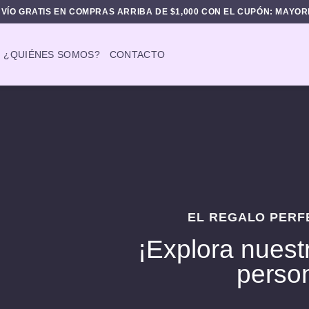
VÍO GRATIS EN COMPRAS ARRIBA DE $1,000 CON EL CUPÓN: MAYO
¿QUIÉNES SOMOS?
CONTACTO
EL REGALO PERF
¡Explora nuest
perso