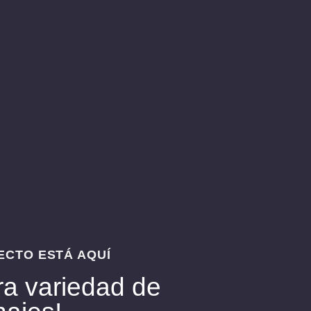
ECTO ESTÁ AQUÍ
ra variedad de