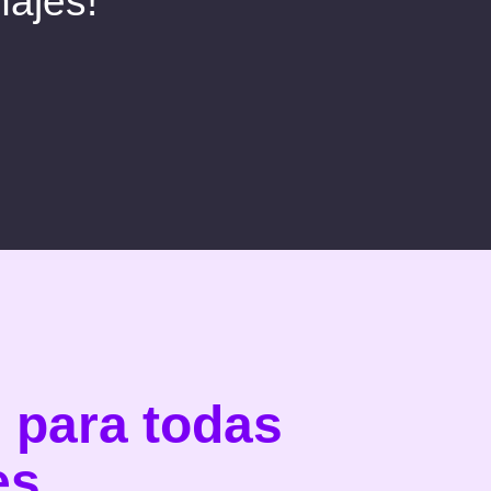
najes!
 para todas
es