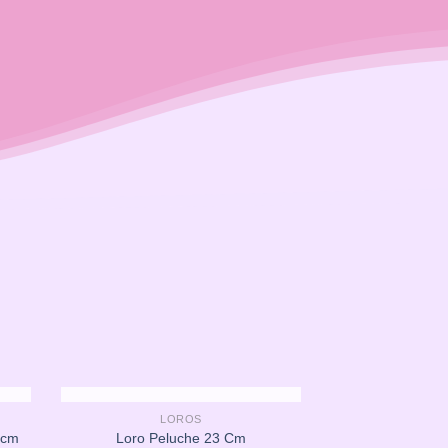
OUT OF STOCK
LOROS
O
3cm
Loro Peluche 23 Cm
Oso Peluche Lig