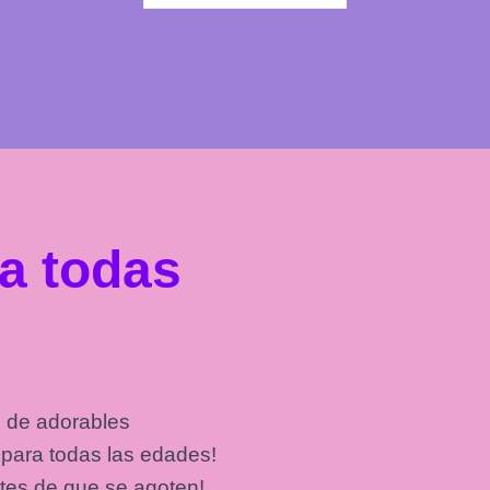
a todas
d de adorables
para todas las edades!
ntes de que se agoten!