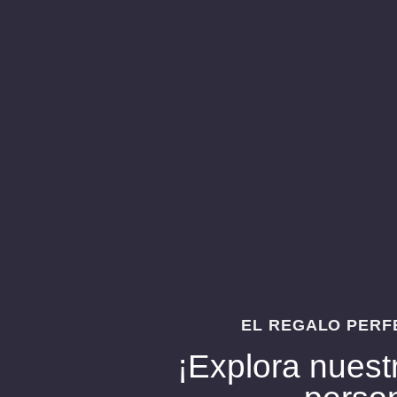
EL REGALO PERF
¡Explora nuest