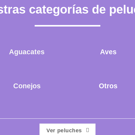
tras categorías de pel
Aguacates
Aves
Conejos
Otros
Ver peluches