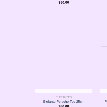
$
80.00
OUT OF STOCK
ELEFANTES
Elefante Peluche Teo 25cm
P
$
80.00