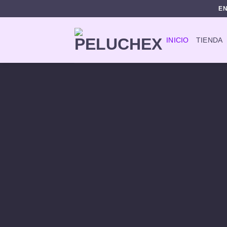
Skip
EN
to
content
INICIO
TIENDA