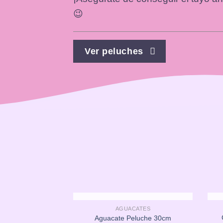
😉
Ver peluches
OUT OF STOCK
AGUACATES
Aguacate Peluche 30cm