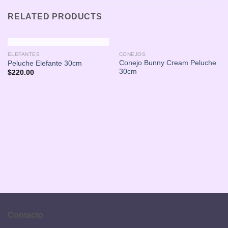
RELATED PRODUCTS
OUT OF STOCK
ELEFANTES
CONEJOS
Conejo Bunny Cream Peluche
Peluche Elefante 30cm
30cm
$
220.00
Contacto