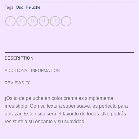
Tags:
Oso
,
Peluche
DESCRIPTION
ADDITIONAL INFORMATION
REVIEWS (0)
¡Osito de peluche en color crema es simplemente
irresistible! Con su textura super suave, es perfecto para
abrazar. Este osito será el favorito de todos. ¡No podrás
resistirte a su encanto y su suavidad!