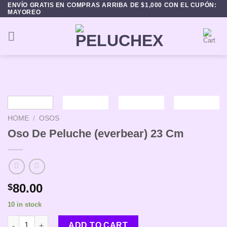
Skip
ENVÍO GRATIS EN COMPRAS ARRIBA DE $1,000 CON EL CUPÓN:
MAYOREO
to
content
HOME
/
OSOS
Oso De Peluche (everbear) 23 Cm
80.00
$
10 in stock
Oso De Peluche (everbear) 23 Cm quantity
ADD TO CART