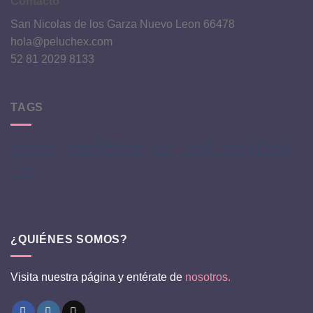
Contacto
San Nicolas de los Garza Nuevo Leon 66478
hola@peluchex.com
52 81 2029 8133
TAGS
Aguacate
Conejo
Elefante
Loro
Oso
Peluche
Perro
Teo
¿QUIÉNES SOMOS?
Visita nuestra página y entérate de
nosotros.