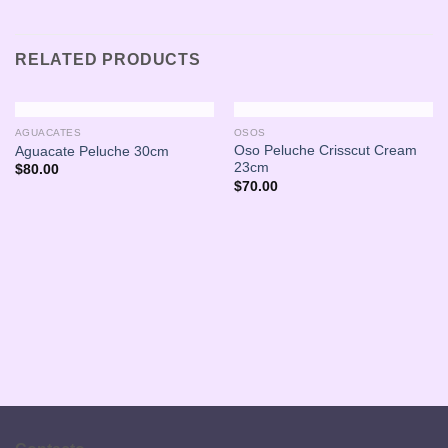
RELATED PRODUCTS
OUT OF STOCK
OUT OF STOCK
AGUACATES
OSOS
Oso Peluche Crisscut Cream
Aguacate Peluche 30cm
23cm
$
80.00
$
70.00