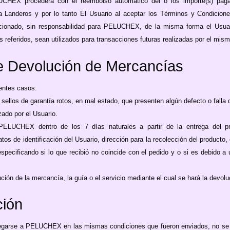
HEX procederá con el reembolso automático del o los importe(s) pagad
ia Landeros y por lo tanto El Usuario al aceptar los Términos y Condicion
ncionado, sin responsabilidad para PELUCHEX, de la misma forma el Us
 referidos, sean utilizados para transacciones futuras realizadas por el mis
de Devolución de Mercancías
entes casos:
sellos de garantía rotos, en mal estado, que presenten algún defecto o falla 
zado por el Usuario.
ELUCHEX dentro de los 7 días naturales a partir de la entrega del prod
os de identificación del Usuario, dirección para la recolección del producto,
specificando si lo que recibió no coincide con el pedido y o si es debido a 
ón de la mercancía, la guía o el servicio mediante el cual se hará la devoluc
ción
tregarse a PELUCHEX en las mismas condiciones que fueron enviados, no se 