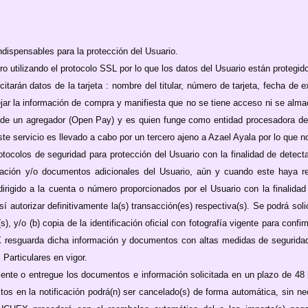
ispensables para la protección del Usuario.
o utilizando el protocolo SSL por lo que los datos del Usuario están protegid
icitarán datos de la tarjeta : nombre del titular, número de tarjeta, fecha
jar la información de compra y manifiesta que no se tiene acceso ni se alm
o de un agregador (Open Pay) y es quien funge como entidad procesadora de
ste servicio es llevado a cabo por un tercero ajeno a Azael Ayala por lo que 
los de seguridad para protección del Usuario con la finalidad de detectar
irmación y/o documentos adicionales del Usuario, aún y cuando este haya r
 dirigido a la cuenta o número proporcionados por el Usuario con la finalid
í autorizar definitivamente la(s) transacción(es) respectiva(s). Se podrá solic
), y/o (b) copia de la identificación oficial con fotografía vigente para confi
resguarda dicha información y documentos con altas medidas de seguridad 
Particulares en vigor.
te o entregue los documentos e información solicitada en un plazo de 48 hora
tos en la notificación podrá(n) ser cancelado(s) de forma automática, sin n