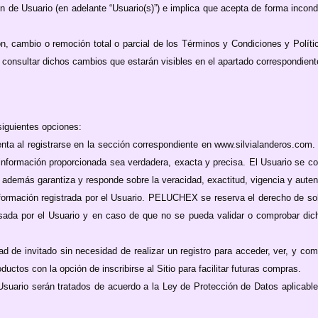
ión de Usuario (en adelante “Usuario(s)”) e implica que acepta de forma incondi
 cambio o remoción total o parcial de los Términos y Condiciones y Políti
 consultar dichos cambios que estarán visibles en el apartado correspondiente
siguientes opciones:
uenta al registrarse en la sección correspondiente en www.silvialanderos.com. 
formación proporcionada sea verdadera, exacta y precisa. El Usuario se co
además garantiza y responde sobre la veracidad, exactitud, vigencia y autenti
nformación registrada por el Usuario. PELUCHEX se reserva el derecho de so
gresada por el Usuario y en caso de que no se pueda validar o comprobar dic
idad de invitado sin necesidad de realizar un registro para acceder, ver, y co
oductos con la opción de inscribirse al Sitio para facilitar futuras compras.
suario serán tratados de acuerdo a la Ley de Protección de Datos aplicabl