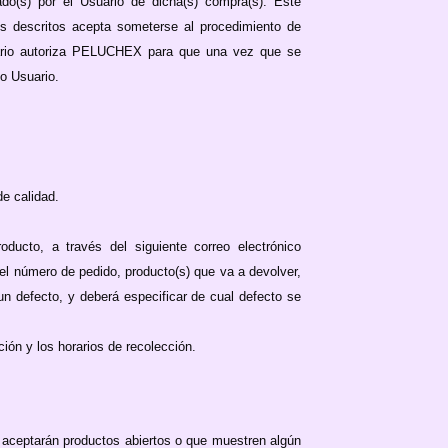
o(s) por el Usuario de dicha(s) compra(s). Este
es descritos acepta someterse al procedimiento de
uario autoriza PELUCHEX para que una vez que se
mo Usuario.
de calidad.
ucto, a través del siguiente correo electrónico
 el número de pedido, producto(s) que va a devolver,
un defecto, y deberá especificar de cual defecto se
ión y los horarios de recolección.
aceptarán productos abiertos o que muestren algún