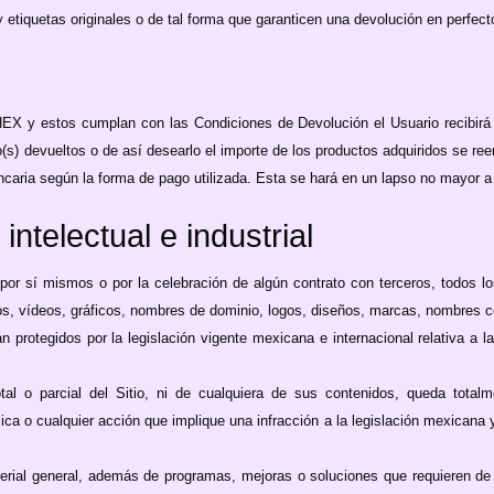
etiquetas originales o de tal forma que garanticen una devolución en perfect
HEX y estos cumplan con las Condiciones de Devolución el Usuario recibirá l
o(s) devueltos o de así desearlo el importe de los productos adquiridos se re
ancaria según la forma de pago utilizada. Esta se hará en un lapso no mayor a
ntelectual e industrial
por sí mismos o por la celebración de algún contrato con terceros, todos lo
xtos, vídeos, gráficos, nombres de dominio, logos, diseños, marcas, nombres 
 protegidos por la legislación vigente mexicana e internacional relativa a la
al o parcial del Sitio, ni de cualquiera de sus contenidos, queda totalme
ca o cualquier acción que implique una infracción a la legislación mexicana y/
aterial general, además de programas, mejoras o soluciones que requieren de 