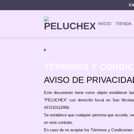
Skip
EN
to
content
INICIO
TIENDA
TÉRMINOS Y CONDI
AVISO DE PRIVACIDA
Este documento tiene como objeto establecer las
“PELUCHEX” con domicilio fiscal en San Nicola
AFI210111R66
Se establece que cualquier persona que acceda, vea
en este contrato.
En caso de no aceptar los Términos y Condiciones y 